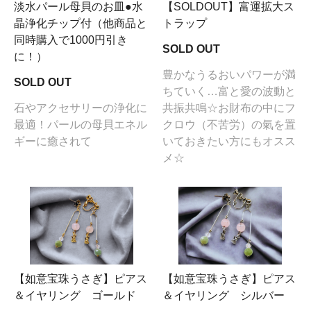
淡水パール母貝のお皿●水
【SOLDOUT】富運拡大ス
晶浄化チップ付（他商品と
トラップ
同時購入で1000円引き
SOLD OUT
に！）
豊かなうるおいパワーが満
SOLD OUT
ちていく…富と愛の波動と
石やアクセサリーの浄化に
共振共鳴☆お財布の中にフ
最適！パールの母貝エネル
クロウ（不苦労）の氣を置
ギーに癒されて
いておきたい方にもオスス
メ☆
【如意宝珠うさぎ】ピアス
【如意宝珠うさぎ】ピアス
＆イヤリング ゴールド
＆イヤリング シルバー