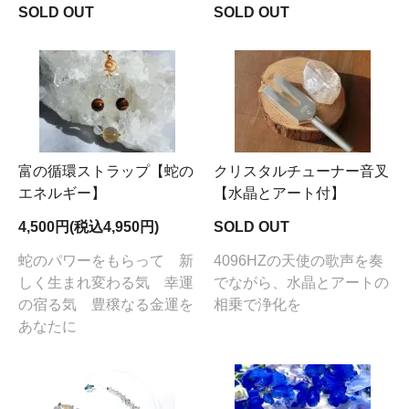
SOLD OUT
SOLD OUT
富の循環ストラップ【蛇の
クリスタルチューナー音叉
エネルギー】
【水晶とアート付】
4,500円(税込4,950円)
SOLD OUT
蛇のパワーをもらって 新
4096HZの天使の歌声を奏
しく生まれ変わる気 幸運
でながら、水晶とアートの
の宿る気 豊穣なる金運を
相乗で浄化を
あなたに