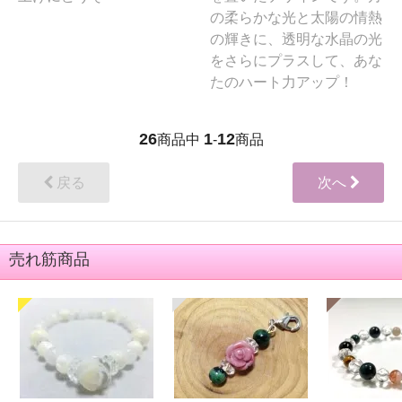
の柔らかな光と太陽の情熱
の輝きに、透明な水晶の光
をさらにプラスして、あな
たのハート力アップ！
26
1
12
商品中
-
商品
戻る
次へ
売れ筋商品