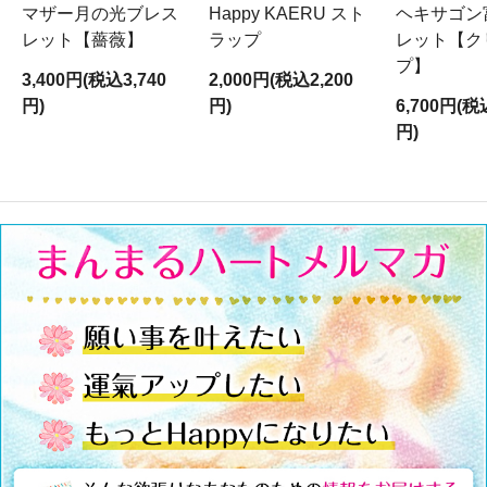
マザー月の光ブレス
Happy KAERU スト
ヘキサゴン
レット【薔薇】
ラップ
レット【ク
プ】
3,400円(税込3,740
2,000円(税込2,200
円)
円)
6,700円(税
円)