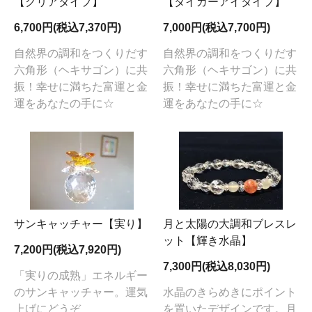
【クリアタイプ】
【タイガーアイタイプ】
6,700円(税込7,370円)
7,000円(税込7,700円)
自然界の調和をつくりだす
自然界の調和をつくりだす
六角形（ヘキサゴン）に共
六角形（ヘキサゴン）に共
振！幸せに満ちた富運と金
振！幸せに満ちた富運と金
運をあなたの手に☆
運をあなたの手に☆
サンキャッチャー【実り】
月と太陽の大調和ブレスレ
ット【輝き水晶】
7,200円(税込7,920円)
7,300円(税込8,030円)
「実りの成熟」エネルギー
のサンキャッチャー。運気
水晶のきらめきにポイント
上げにどうぞ
を置いたデザインです。月