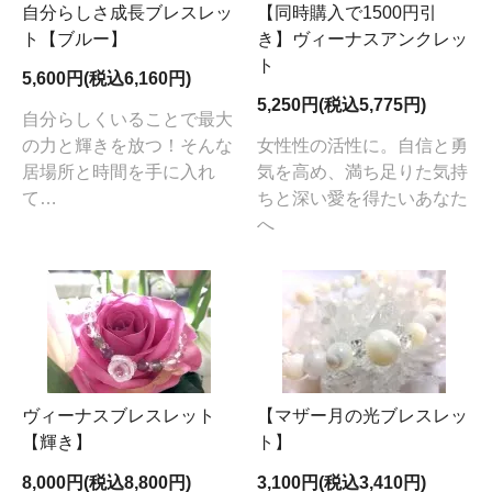
自分らしさ成長ブレスレッ
【同時購入で1500円引
ト【ブルー】
き】ヴィーナスアンクレッ
ト
5,600円(税込6,160円)
5,250円(税込5,775円)
自分らしくいることで最大
の力と輝きを放つ！そんな
女性性の活性に。自信と勇
居場所と時間を手に入れ
気を高め、満ち足りた気持
て…
ちと深い愛を得たいあなた
へ
ヴィーナスブレスレット
【マザー月の光ブレスレッ
【輝き】
ト】
8,000円(税込8,800円)
3,100円(税込3,410円)