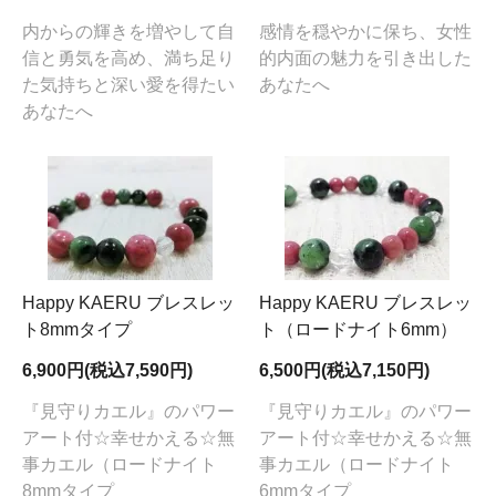
内からの輝きを増やして自
感情を穏やかに保ち、女性
信と勇気を高め、満ち足り
的内面の魅力を引き出した
た気持ちと深い愛を得たい
あなたへ
あなたへ
Happy KAERU ブレスレッ
Happy KAERU ブレスレッ
ト8mmタイプ
ト（ロードナイト6mm）
6,900円(税込7,590円)
6,500円(税込7,150円)
『見守りカエル』のパワー
『見守りカエル』のパワー
アート付☆幸せかえる☆無
アート付☆幸せかえる☆無
事カエル（ロードナイト
事カエル（ロードナイト
8mmタイプ
6mmタイプ