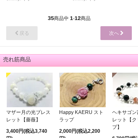
35
1
12
商品中
-
商品
戻る
次へ
売れ筋商品
マザー月の光ブレス
Happy KAERU スト
ヘキサゴン
レット【薔薇】
ラップ
レット【ク
プ】
3,400円(税込3,740
2,000円(税込2,200