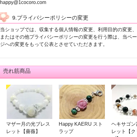
happy@1cocoro.com
9.プライバシーポリシーの変更
当ショップでは、収集する個人情報の変更、利用目的の変更、
またはその他プライバシーポリシーの変更を行う際は、当ペー
ジへの変更をもって公表とさせていただきます。
売れ筋商品
マザー月の光ブレス
Happy KAERU スト
ヘキサゴン
レット【薔薇】
ラップ
レット【ク