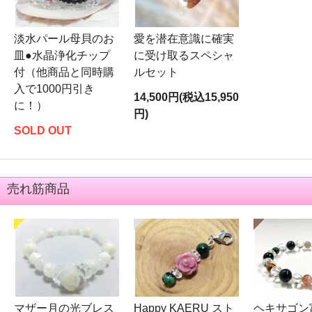
淡水パール母貝のお
愛を潜在意識に確実
皿●水晶浄化チップ
に受け取るスペシャ
付（他商品と同時購
ルセット
入で1000円引き
14,500円(税込15,950
に！）
円)
SOLD OUT
売れ筋商品
マザー月の光ブレス
Happy KAERU スト
ヘキサゴン