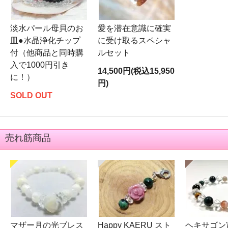
淡水パール母貝のお
愛を潜在意識に確実
皿●水晶浄化チップ
に受け取るスペシャ
付（他商品と同時購
ルセット
入で1000円引き
14,500円(税込15,950
に！）
円)
SOLD OUT
売れ筋商品
マザー月の光ブレス
Happy KAERU スト
ヘキサゴン