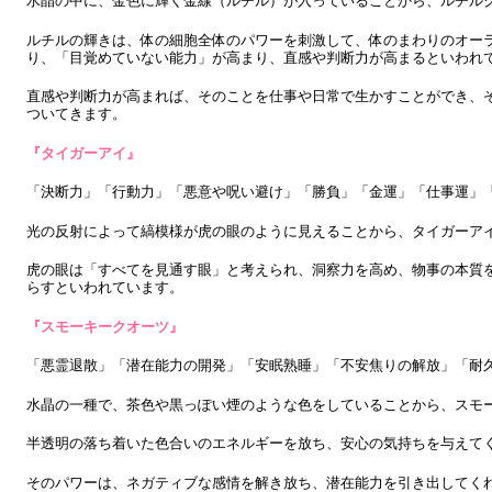
水晶の中に、金色に輝く金線（ルチル）が入っていることから、ルチル
ルチルの輝きは、体の細胞全体のパワーを刺激して、体のまわりのオー
り、「目覚めていない能力」が高まり、直感や判断力が高まるといわれ
直感や判断力が高まれば、そのことを仕事や日常で生かすことができ、
ついてきます。
『タイガーアイ』
「決断力」「行動力」「悪意や呪い避け」「勝負」「金運」「仕事運」
光の反射によって縞模様が虎の眼のように見えることから、タイガーア
虎の眼は「すべてを見通す眼」と考えられ、洞察力を高め、物事の本質
らすといわれています。
『スモーキークオーツ』
「悪霊退散」「潜在能力の開発」「安眠熟睡」「不安焦りの解放」「耐
水晶の一種で、茶色や黒っぽい煙のような色をしていることから、スモ
半透明の落ち着いた色合いのエネルギーを放ち、安心の気持ちを与えて
そのパワーは、ネガティブな感情を解き放ち、潜在能力を引き出してく