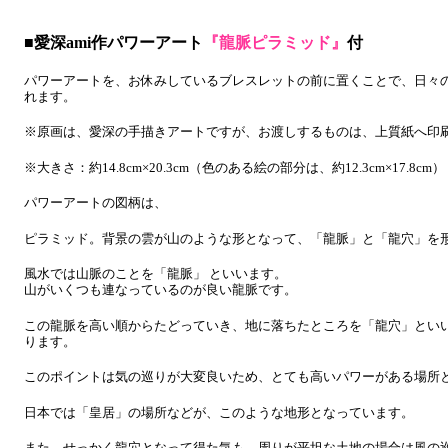
■愛深ami作パワーアート
『龍脈ピラミッド』
付
パワーアートを、お休みしているブレスレットの前に置くことで、日々
れます。
※原画は、愛深の手描きアートですが、お渡しするものは、上質紙へ印
※大きさ：約14.8cm×20.3cm（色のある絵の部分は、約12.3cm×17.8cm）
パワーアートの図柄は、
ピラミッド。背景の雲が山のような形となって、「龍脈」と「龍穴」を
風水では山脈のことを「龍脈」 といいます。
山がいくつも連なっているのが良い龍脈です。
この龍脈を高い順からたどっていき、地に落ちたところを「龍穴」とい
ります。
このポイントは気の巡りが大変良いため、とても高いパワーがある場所
日本では「皇居」の場所などが、このような地形となっています。
また、せっかく龍穴となって得た気も、周りが平坦な土地の場合は風の