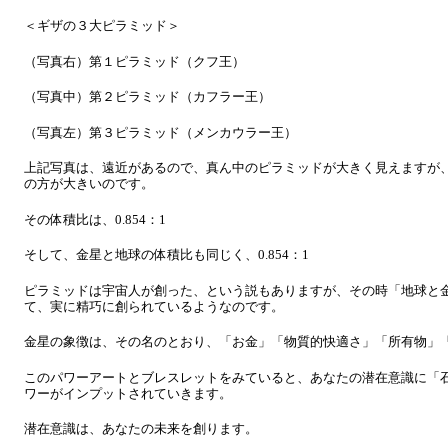
＜ギザの３大ピラミッド＞
（写真右）第１ピラミッド（クフ王）
（写真中）第２ピラミッド（カフラー王）
（写真左）第３ピラミッド（メンカウラー王）
上記写真は、遠近があるので、真ん中のピラミッドが大きく見えますが
の方が大きいのです。
その体積比は、0.854：1
そして、金星と地球の体積比も同じく、0.854：1
ピラミッドは宇宙人が創った、という説もありますが、その時「地球と
て、実に精巧に創られているようなのです。
金星の象徴は、その名のとおり、「お金」「物質的快適さ」「所有物」
このパワーアートとブレスレットをみていると、あなたの潜在意識に「
ワーがインプットされていきます。
潜在意識は、あなたの未来を創ります。