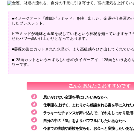
■イメージアート「龍脈ピラミッド」を映し出した、金運や仕事運の
したブレスレット。
ピラミッドが地球と金星を現しているという神秘を知っていますか？
せたパワー高い仕上がりとなっております。
■薔薇の形にカットされた水晶が、より高級感をひき出してくれてい
■128面カットというめずらしい形のタイガーアイ、128面というあ
ワーです。
思いがけない金運を手にしたいあなたへ
仕事運を上げて、まわりから感謝される富を手に入れた
ラッキーなチャンスが舞い込んで、それをしっかり活用
自分の中の「気」をよりパワフルにしたいあなたへ
今までの実績や経験を実らせ、お金へと変換したいあな