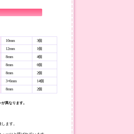
10mm
3個
12mm
1個
8mm
4個
8mm
6個
8mm
2個
3×6mm
14個
8mm
2個
ンが異なります。
徴します。