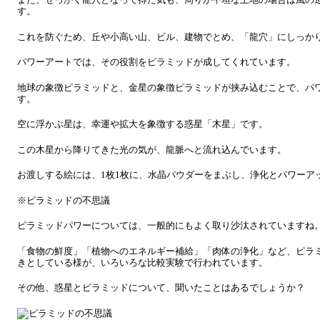
す。
これを防ぐため、丘や小高い山、ビル、建物でとめ、「龍穴」にしっか
パワーアートでは、その役割をピラミッドが成してくれています。
地球の象徴ピラミッドと、金星の象徴ピラミッドが挟み込むことで、パ
す。
空に浮かぶ星は、幸運や拡大を象徴する惑星「木星」です。
この木星から降りてきた光の気が、龍脈へと流れ込んでいます。
お渡しする絵には、1枚1枚に、水晶パウダーをまぶし、浄化とパワーア
※ピラミッドの不思議
ピラミッドパワーについては、一般的にもよく取り沙汰されていますね
「食物の鮮度」「植物へのエネルギー補給」「肉体の浄化」など、ピラ
きとしている様が、いろいろな比較実験で行われています。
その他、惑星とピラミッドについて、聞いたことはあるでしょうか？