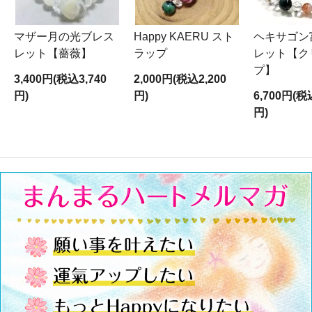
マザー月の光ブレス
Happy KAERU スト
ヘキサゴン
レット【薔薇】
ラップ
レット【ク
プ】
3,400円(税込3,740
2,000円(税込2,200
円)
円)
6,700円(税
円)