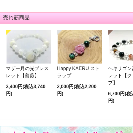
売れ筋商品
マザー月の光ブレス
Happy KAERU スト
ヘキサゴン
レット【薔薇】
ラップ
レット【ク
プ】
3,400円(税込3,740
2,000円(税込2,200
円)
円)
6,700円(税
円)