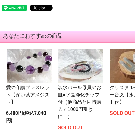
あなたにおすすめの商品
愛の守護ブレスレッ
淡水パール母貝のお
クリスタル
ト【深い紫アメジス
皿●水晶浄化チップ
ー音叉【水
ト】
付（他商品と同時購
ト付】
入で1000円引き
6,400円(税込7,040
SOLD OUT
に！）
円)
SOLD OUT