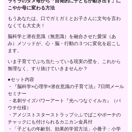
ライラのダメ母から「自発的に子どもが動き出す」に
こやか母に変わる方法
もうあなたは、口でガミガミとお子さんに文句を言わ
なくても大丈夫！
脳科学と潜在意識（無意識）を融合させた愛深（あ
み）メソッドが、心・脳・行動の３つに変化を起こし
ます。
いま子育てでぶち当たっている現実の壁を、これから
無理なく、すり抜けていきませんか？
●セット内容
・『脳科学×心理学×潜在意識の子育て法』7日間メール
セミナー
・名刺サイズパワーアート『光へつなぐイルカ』（パ
ウチ仕様）
・アメジストスターストラップ☆ふでばこやポーチの
チャックにも付けられるカニカン金具付
・「子どもの年齢別、効果的学習方法」小冊子：小学