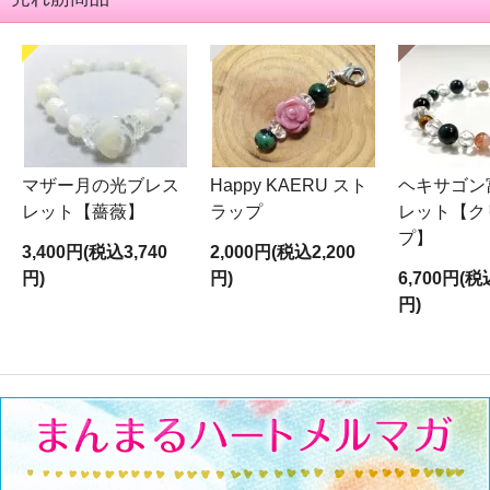
マザー月の光ブレス
Happy KAERU スト
ヘキサゴン
レット【薔薇】
ラップ
レット【ク
プ】
3,400円(税込3,740
2,000円(税込2,200
円)
円)
6,700円(税
円)