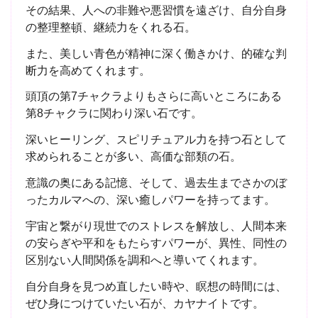
その結果、人への非難や悪習慣を遠ざけ、自分自身
の整理整頓、継続力をくれる石。
また、美しい青色が精神に深く働きかけ、的確な判
断力を高めてくれます。
頭頂の第7チャクラよりもさらに高いところにある
第8チャクラに関わり深い石です。
深いヒーリング、スピリチュアル力を持つ石として
求められることが多い、高価な部類の石。
意識の奥にある記憶、そして、過去生までさかのぼ
ったカルマへの、深い癒しパワーを持ってます。
宇宙と繋がり現世でのストレスを解放し、人間本来
の安らぎや平和をもたらすパワーが、異性、同性の
区別ない人間関係を調和へと導いてくれます。
自分自身を見つめ直したい時や、瞑想の時間には、
ぜひ身につけていたい石が、カヤナイトです。